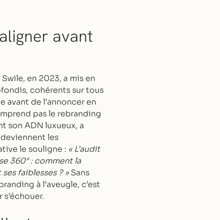
 aligner avant
. Swile, en 2023, a mis en
fondis, cohérents sur tous
ne avant de l’annoncer en
omprend pas le rebranding
ant son ADN luxueux, a
 deviennent les
ive le souligne :
« L’audit
yse 360° : comment la
ses faiblesses ? »
Sans
branding à l’aveugle, c’est
r s’échouer.