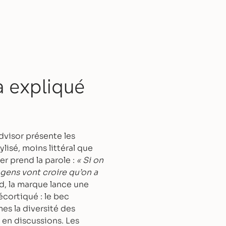
a expliqué
dvisor présente les
lisé, moins littéral que
er prend la parole :
« Si on
s gens vont croire qu’on a
d, la marque lance une
cortiqué : le bec
mes la diversité des
 en discussions. Les