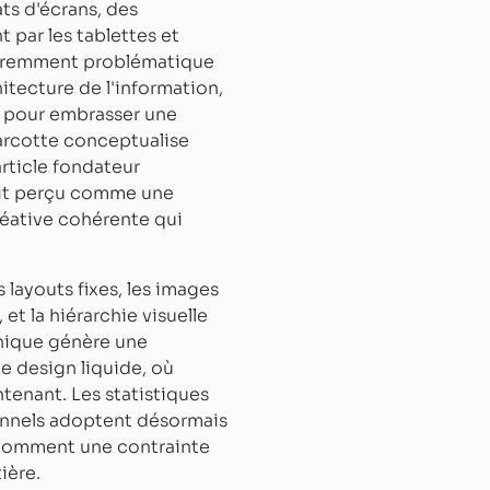
ts d'écrans, des
 par les tablettes et
pparemment problématique
itecture de l'information,
e pour embrasser une
Marcotte conceptualise
rticle fondateur
ait perçu comme une
réative cohérente qui
 layouts fixes, les images
et la hiérarchie visuelle
hnique génère une
e design liquide, où
enant. Les statistiques
ionnels adoptent désormais
 comment une contrainte
ière.