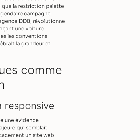
que la restriction palette
 légendaire campagne
l'agence DDB, révolutionne
laçant une voiture
tes les conventions
ébrait la grandeur et
iques comme
n
n responsive
me une évidence
ajeure qui semblait
icacement un site web