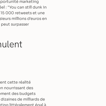
pportunité marketing
l : "You can still dunk in
 15 000 retweets et une
ieurs millions d'euros en
e peut surpasser
mulent
nt cette réalité
en nourrissant des
lement des budgets
 dizaines de milliards de
ing littéralement égal à