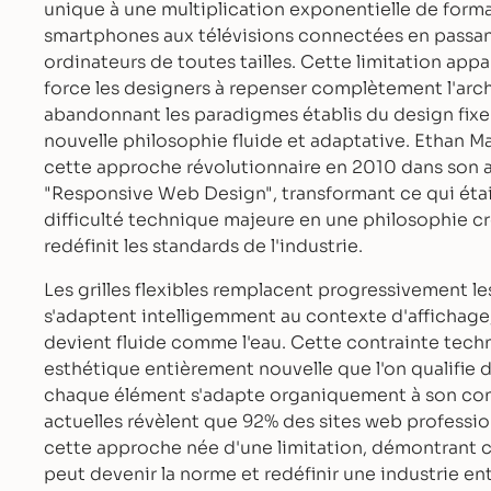
unique à une multiplication exponentielle de forma
smartphones aux télévisions connectées en passant
ordinateurs de toutes tailles. Cette limitation a
force les designers à repenser complètement l'arch
abandonnant les paradigmes établis du design fix
nouvelle philosophie fluide et adaptative. Ethan 
cette approche révolutionnaire en 2010 dans son a
"Responsive Web Design", transformant ce qui ét
difficulté technique majeure en une philosophie c
redéfinit les standards de l'industrie.
Les grilles flexibles remplacent progressivement les
s'adaptent intelligemment au contexte d'affichage, 
devient fluide comme l'eau. Cette contrainte tec
esthétique entièrement nouvelle que l'on qualifie d
chaque élément s'adapte organiquement à son cont
actuelles révèlent que 92% des sites web profess
cette approche née d'une limitation, démontrant
peut devenir la norme et redéfinir une industrie ent