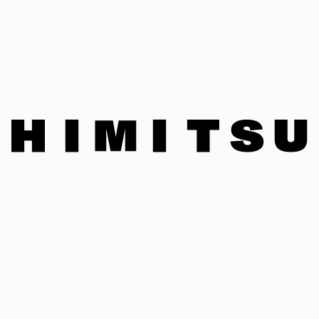
Himitsu
est
une
agence
créative
spécialisée
dans
l’expérience
de
marque.
Nous
donnons